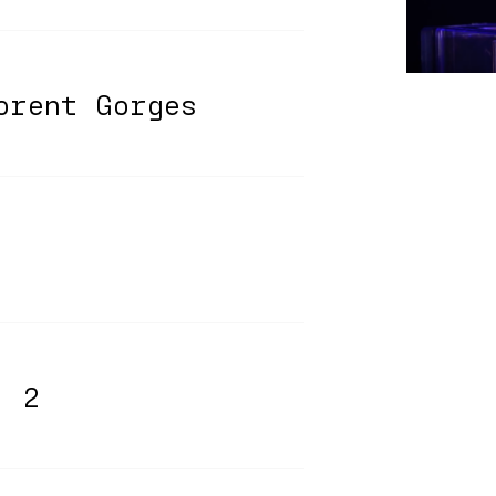
orent Gorges
. 2