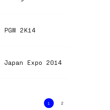
@ PGW 2K14
@ Japan Expo 2014
1
2