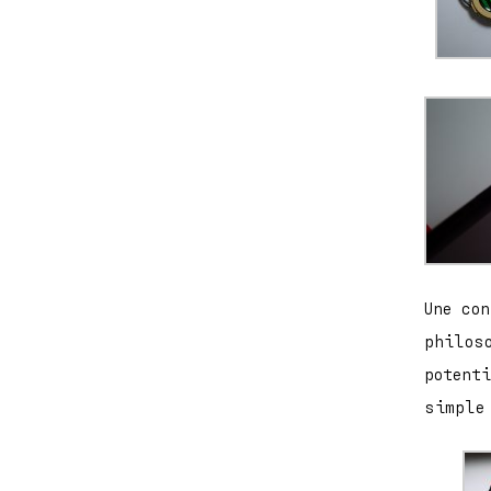
Une co
philos
potenti
simple