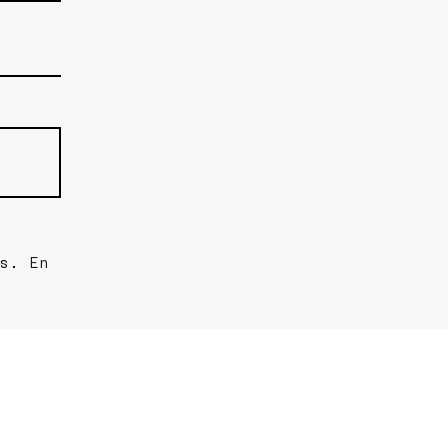
es.
En