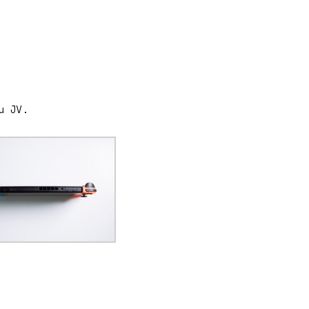
u JV.