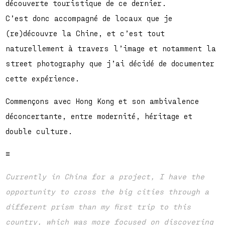
découverte touristique de ce dernier.
C’est donc accompagné de locaux que je
(re)découvre la Chine, et c’est tout
naturellement à travers l’image et notamment la
street photography que j’ai décidé de documenter
cette expérience.
Commençons avec Hong Kong et son ambivalence
déconcertante, entre modernité, héritage et
double culture.
≡
Currently in China for a project, I have the
opportunity to cross the big cities through a
different prism than my first trip to this
country, which was more focused on discovering