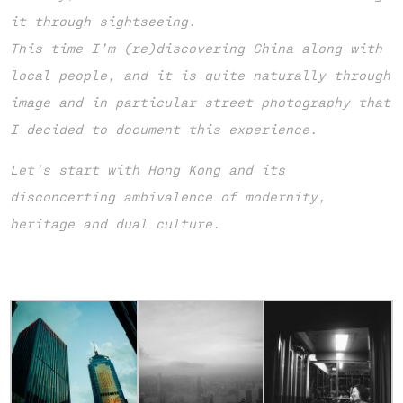
it through sightseeing.
This time I’m (re)discovering China along with
local people, and it is quite naturally through
image and in particular street photography that
I decided to document this experience.
Let’s start with Hong Kong and its
disconcerting ambivalence of modernity,
heritage and dual culture.