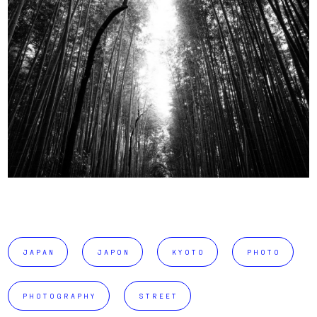
JAPAN
JAPON
KYOTO
PHOTO
PHOTOGRAPHY
STREET