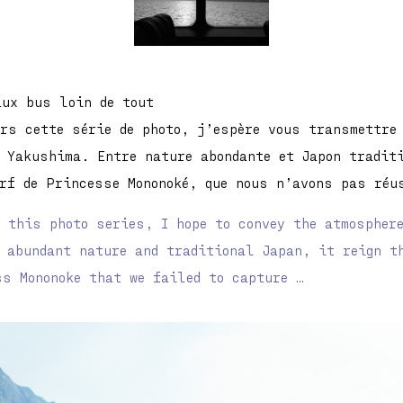
aux bus loin de tout
ers cette série de photo, j’espère vous transmettre
à Yakushima. Entre nature abondante et Japon tradit
erf de Princesse Mononoké, que nous n’avons pas réu
h this photo series, I hope to convey the atmospher
n abundant nature and traditional Japan, it reign th
ss Mononoke that we failed to capture …