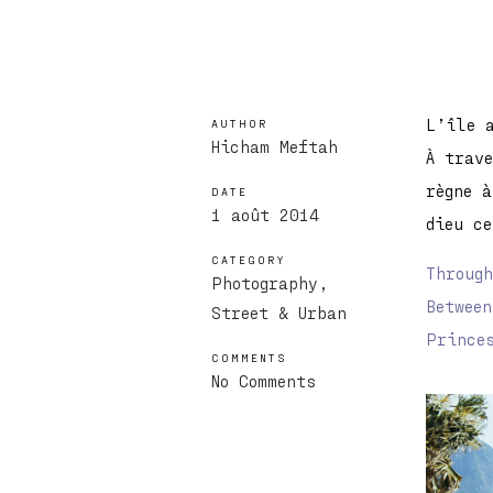
L’île 
AUTHOR
Hicham Meftah
À trav
règne 
DATE
1 août 2014
dieu c
CATEGORY
Throug
Photography
Betwee
Street & Urban
Prince
COMMENTS
No Comments